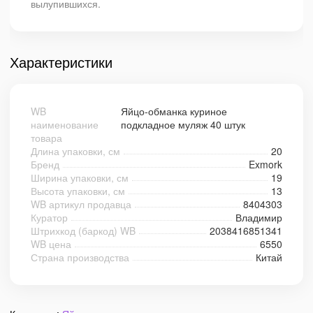
вылупившихся.
Характеристики
WB
Яйцо-обманка куриное
наименование
подкладное муляж 40 штук
товара
Длина упаковки, см
20
Бренд
Exmork
Ширина упаковки, см
19
Высота упаковки, см
13
WB артикул продавца
8404303
Куратор
Владимир
Штрихкод (баркод) WB
2038416851341
WB цена
6550
Страна производства
Китай