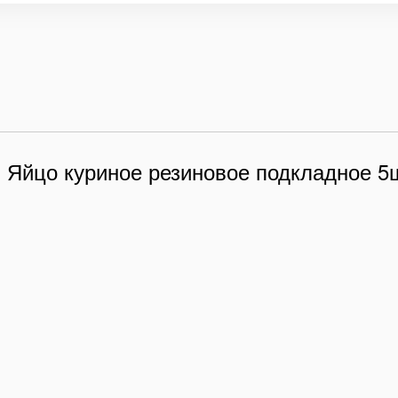
 Яйцо куриное резиновое подкладное 5
2 100
₽
700
₽
Яйцо резиновое куриное подкладное 10шт искусственное коричневое муляж
Яйцо резиновое куриное подкладное 3шт, искусственное коричневое муляж