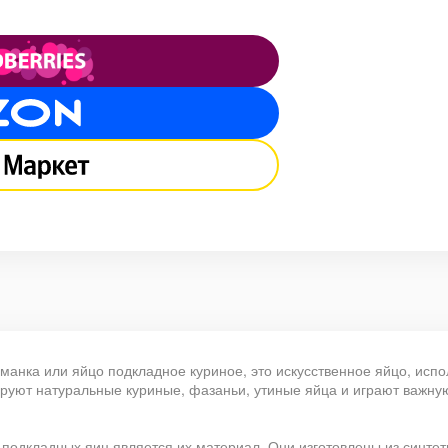
бманка или яйцо подкладное куриное, это искусственное яйцо, испо
руют натуральные куриные, фазаньи, утиные яйца и играют важную
одкладных яиц является их материал. Они изготовлены из синтети