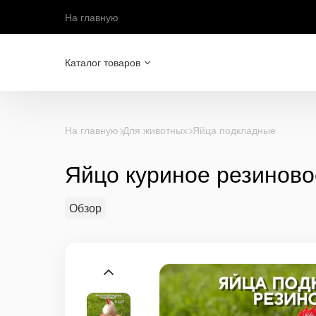
На главную
Каталог товаров
На главную
Для животных
Яйца подкладные
Яйцо куриное резиново
Обзор