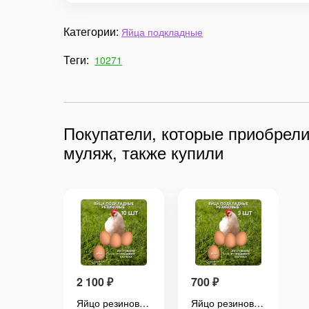
Категории:
Яйца подкладные
Теги:
10271
Покупатели, которые приобрели
муляж, также купили
2 100
₽
700
₽
Яйцо резиновое куриное подкладное 3шт, искусственное коричневое муляж
Яйцо резиновое куриное подкладное 10шт искусственное коричневое муляж
Яйцо резиновое куриное подкладное 3шт, искусственное коричневое муляж