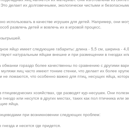
. Это делает их долговечными, экологически чистыми и безопасным
о использовать в качестве игрушек для детей. Например, они мог
особ развлечь детей и вовлечь их в игровой процесс.
озыгрышей.
дное яйцо имеет следующие габариты: длина - 5,5 см, ширина - 4,0 
ствуют натуральным яйцам внешне и при размещении в гнездах или
а обманки гораздо более качественны по сравнению с другими вар
е муляжи яиц часто имеют тонкие стенки, что делает их более хр
и не ломаются, что особенно важно для птиц, несущих яйца, которы
 птицеводческих хозяйствах, где разводят кур-несушек. Они полезн
гнездо или несутся в других местах, таких как пол птичника или з
ящие яйца.
птицеводами при возникновении следующих проблем:
гнезда и несется где придется.