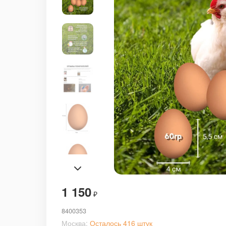
1 150
₽
8400353
Москва:
Осталось 416 штук