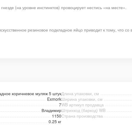
 гнезде (на уровне инстинктов) провоцирует нестись «на месте».
искусственное резиновое подкладное яйцо приводит к тому, что со 
адное коричневое муляж 5 штук
Длина упаковки, см
Exmork
Ширина упаковки, см
7
WB артикул продавца
Владимир
Штрихкод (баркод) WB
1150
Страна производства
0.25 кг