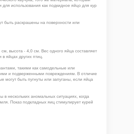
и для использования как подкидное яйцо для кур
ут быть раскрашены на поверхности или
см, высота - 4,0 см. Вес одного яйца составляет
 в яйцах других птиц.
иантами, такими как самодельные или
упкими и подверженными повреждениям. В отличие
е могут быть пугнуты или запуганы, если яйца
ы в нескольких аномальных ситуациях, когда
емля. Показ подкладных яиц стимулирует курей