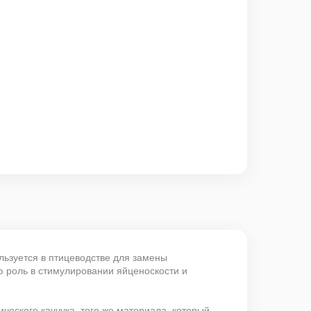
льзуется в птицеводстве для замены
 роль в стимулировании яйценоскости и
ческого каучука, того же материала, который