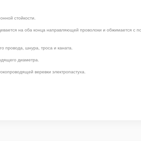
онной стойкости.
девается на оба конца направляющей проволоки и обжимается с по
о провода, шнура, троса и каната.
ходящего диаметра.
токопроводящей веревки электропастуха.