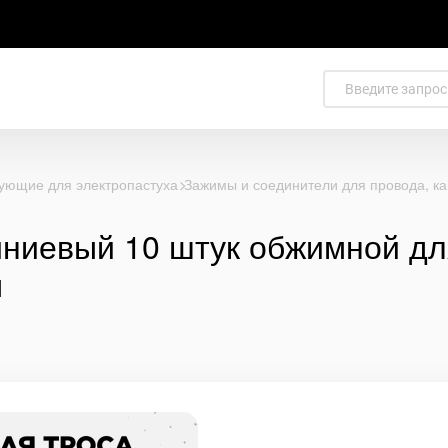
ующие для электропастуха
Зажимы и соединители для провода, ка
ниевый 10 штук обжимной для
м