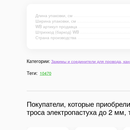
Длина упаковки, см
Ширина упаковки, см
WB артикул продавца
Штрихкод (баркод) WB
Страна производства
Категории:
Зажимы и соединители для провода, кан
Теги:
10470
Покупатели, которые приобрел
троса электропастуха до 2 мм, 