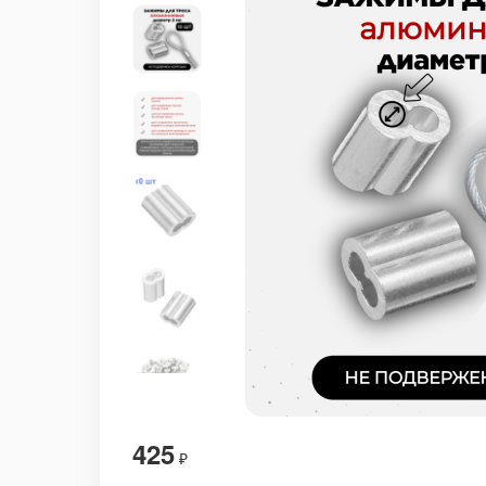
425
₽