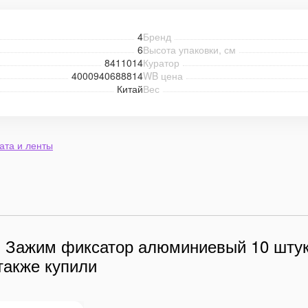
4
Бренд
6
Высота упаковки, см
8411014
Куратор
4000940688814
WB цена
Китай
Вес
ата и ленты
и Зажим фиксатор алюминиевый 10 штук
также купили