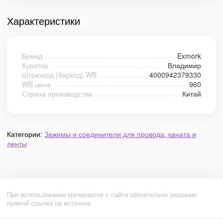
Характеристики
Бренд
Exmork
Куратор
Владимир
Штрихкод (баркод) WB
4000942379330
WB цена
960
Страна производства
Китай
Категории:
Зажимы и соединители для провода, каната и
ленты
При использовании материалов с сайта обязательно указание
прямой ссылки на источник.