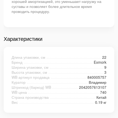
хорошей амортизацией, это уменьшает нагрузку на
суставы и позволяет более длительное время
проводить процедуру.
Характеристики
Длина упаковки, см
22
Бренд
Exmork
Ширина упаковки, см
9
Высота упаковки, см
3
WB артикул продавца
840005757
Куратор
Владимир
Штрихкод (баркод) WB
2042057613107
WB цена
740
Страна производства
Китай
Вес
0.19 кг