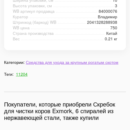
Ширина упаковки, см
10
Высота упаковки, см
3
WB артикул продавца
84000076
Куратор
Владимир
Штрихкод (баркод) WB
2041328288938
WB цена
750
Страна производства
Китай
Вес
0.21 кг
Категории:
Средства для ухода за крупным рогатым скотом
Теги:
11204
Покупатели, которые приобрели Скребок
для чистки коров Exmork, 6 спиралей из
нержавеющей стали, также купили