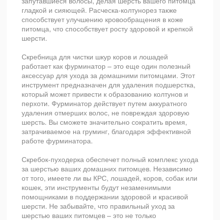
запутавшиеся волосы, делая шерсть вашего питомца
гладкой и сияющей. Расческа-колтунорез также
способствует улучшению кровообращения в коже
питомца, что способствует росту здоровой и крепкой
шерсти.
Скребница для чистки шкур коров и лошадей
работает как фурминатор – это еще один полезный
аксессуар для ухода за домашними питомцами. Этот
инструмент предназначен для удаления подшерстка,
который может привести к образованию колтунов и
перхоти. Фурминатор действует путем аккуратного
удаления отмерших волос, не повреждая здоровую
шерсть. Вы сможете значительно сократить время,
затрачиваемое на груминг, благодаря эффективной
работе фурминатора.
Скребок-пуходерка обеспечет полный комплекс ухода
за шерстью ваших домашних питомцев. Независимо
от того, имеете ли вы КРС, лошадей, коров, собак или
кошек, эти инструменты будут незаменимыми
помощниками в поддержании здоровой и красивой
шерсти. Не забывайте, что правильный уход за
шерстью ваших питомцев – это не только