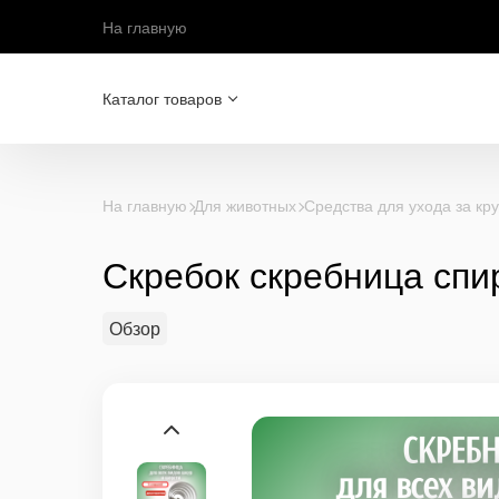
На главную
Каталог товаров
На главную
Для животных
Средства для ухода за кр
Скребок скребница спи
Обзор