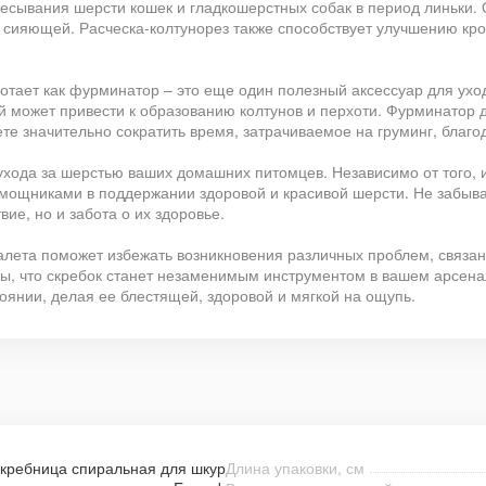
есывания шерсти кошек и гладкошерстных собак в период линьки.
 сияющей. Расческа-колтунорез также способствует улучшению кро
ботает как фурминатор – это еще один полезный аксессуар для ух
й может привести к образованию колтунов и перхоти. Фурминатор 
ете значительно сократить время, затрачиваемое на груминг, бла
хода за шерстью ваших домашних питомцев. Независимо от того, и
мощниками в поддержании здоровой и красивой шерсти. Не забыва
вие, но и забота о их здоровье.
алета поможет избежать возникновения различных проблем, связанн
ны, что скребок станет незаменимым инструментом в вашем арсен
янии, делая ее блестящей, здоровой и мягкой на ощупь.
скребница спиральная для шкур
Длина упаковки, см