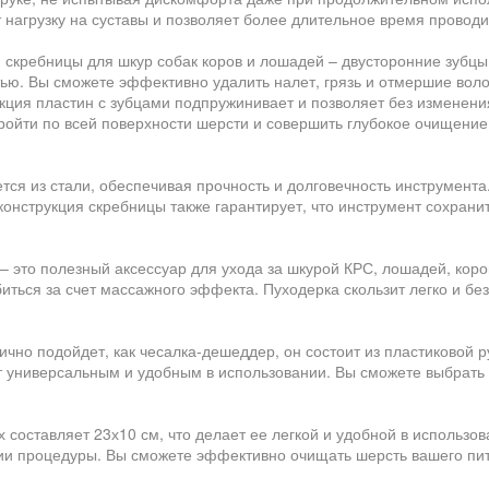
нагрузку на суставы и позволяет более длительное время проводи
скребницы для шкур собак коров и лошадей – двусторонние зубцы.
ью. Вы сможете эффективно удалить налет, грязь и отмершие воло
кция пластин с зубцами подпружинивает и позволяет без изменени
ройти по всей поверхности шерсти и совершить глубокое очищение.
тся из стали, обеспечивая прочность и долговечность инструмента.
 конструкция скребницы также гарантирует, что инструмент сохран
 это полезный аксессуар для ухода за шкурой КРС, лошадей, коров
биться за счет массажного эффекта. Пуходерка скользит легко и б
ично подойдет, как чесалка-дешеддер, он состоит из пластиковой 
нт универсальным и удобным в использовании. Вы сможете выбрать
составляет 23х10 см, что делает ее легкой и удобной в использов
нии процедуры. Вы сможете эффективно очищать шерсть вашего пит