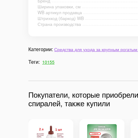
Бренд
Ширина упаковки, см
WB артикул продавца
Штрихкод (баркод) WB
Страна производства
Категории:
Средства для ухода за крупным рогатым
Теги:
10155
Покупатели, которые приобрел
спиралей, также купили