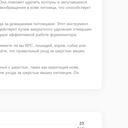
 Она поможет удалить колтуны и запутавшиеся
вообращения в коже питомца, что способствует
ода за домашними питомцами. Этот инструмент
действует путем аккуратного удаления отмерших
годаря эффективной работе фурминатора.
меете ли вы КРС, лошадей, коров, собак или
йте, что правильный уход за шерстью ваших
ых с шерстью, таких как ирритация кожи,
але ухода за шерстью ваших питомцев. Он
23