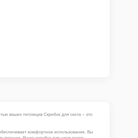
тью ваших питомцев Скребок для скота – это
 обеспечивает комфортное использование. Вы
ьзовании. Ручка скребка для шкур также