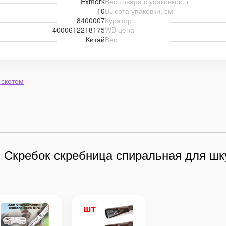
Exmork
Вес товара с упаковкой, г
10
Высота упаковки, см
8400007
Куратор
4000612218175
WB цена
Китай
Вес
 скотом
и Скребок скребница спиральная для шк