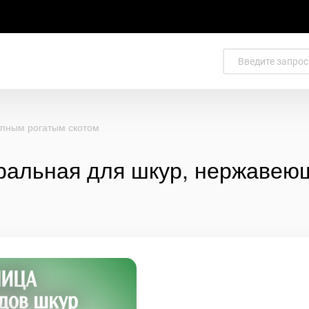
упным рогатым скотом
ральная для шкур, нержавеющ