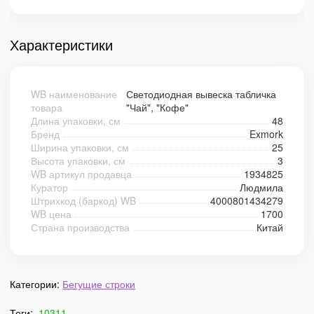
Характеристики
WB наименование
Светодиодная вывеска табличка
товара
"Чай", "Кофе"
Длина упаковки, см
48
Бренд
Exmork
Ширина упаковки, см
25
Высота упаковки, см
3
WB артикул продавца
1934825
Куратор
Людмила
Штрихкод (баркод) WB
4000801434279
WB цена
1700
Страна производства
Китай
Категории:
Бегущие строки
Теги:
10311