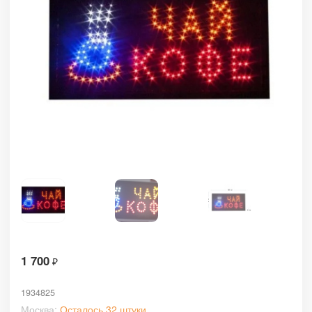
1 700
₽
1934825
Москва:
Осталось 32 штуки